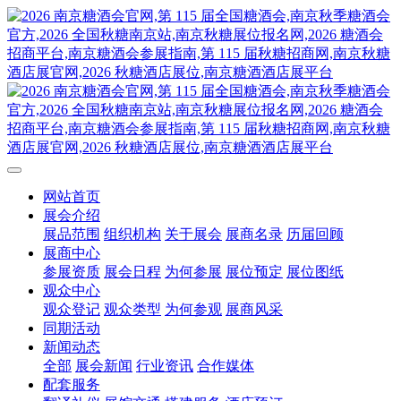
网站首页
展会介绍
展品范围
组织机构
关于展会
展商名录
历届回顾
展商中心
参展资质
展会日程
为何参展
展位预定
展位图纸
观众中心
观众登记
观众类型
为何参观
展商风采
同期活动
新闻动态
全部
展会新闻
行业资讯
合作媒体
配套服务