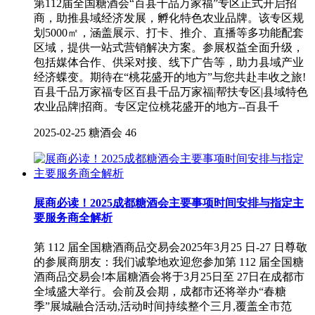
第112届全国糖酒会“百县千品万家福”专区正式开启招
商，助推县域经济发展，孵化特色农业品牌。该专区规
划5000㎡，涵盖展示、打卡、推介、直播等多功能配套
区域，提供一站式营销解决方案。参展权益全面升级，
包括媒体合作、供采对接、线下广告等，助力县域产业
经济蝶变。期待在“桃花盛开的地方”与您共赴丰收之旅!
百县千品万家福专区百县千品万家福|帮扶专区|县域特色
农业品牌|招商。专区定位桃花盛开的地方--百县千
2025-02-25
糖酒会
46
展商必读！2025成都糖酒会主要事项时间安排与指定主
要服务商全解析
第 112 届全国糖酒商品交易会2025年3月25 日-27 日尊敬
的参展商朋友：我们诚挚地欢迎您参加第 112 届全国糖
酒商品交易会!本届糖酒会将于3月25日至 27日在成都市
全域盛大举行。会前及会期，成都市还将举办“春糖
季”展城融合活动,活动时间持续整个三月,覆盖全市范