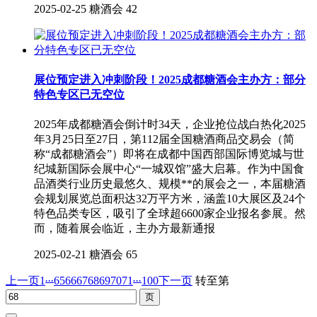
2025-02-25
糖酒会
42
展位预定进入冲刺阶段！2025成都糖酒会主办方：部分
特色专区已无空位
2025年成都糖酒会倒计时34天，企业抢位战白热化2025
年3月25日至27日，第112届全国糖酒商品交易会（简
称“成都糖酒会”）即将在成都中国西部国际博览城与世
纪城新国际会展中心“一城双馆”盛大启幕。作为中国食
品酒类行业历史最悠久、规模**的展会之一，本届糖酒
会规划展览总面积达32万平方米，涵盖10大展区及24个
特色品类专区，吸引了全球超6600家企业报名参展。然
而，随着展会临近，主办方最新通报
2025-02-21
糖酒会
65
...
...
上一页
1
65
66
67
68
69
70
71
100
下一页
转至第