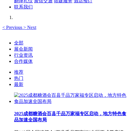
翻译礼仪
展馆交通
搭建服务
酒店预订
联系我们
<
Previous
>
Next
全部
展会新闻
行业资讯
合作媒体
推荐
热门
最新
2025成都糖酒会百县千品万家福专区启动，地方特色食
品加速全国布局