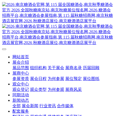
网站首页
展会介绍
展品范围
组织机构
关于展会
展商名录
历届回顾
展商中心
参展资质
展会日程
为何参展
展位预定
展位图纸
观众中心
观众登记
观众类型
为何参观
展商风采
同期活动
新闻动态
全部
展会新闻
行业资讯
合作媒体
配套服务