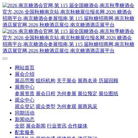
网站首页
展会介绍
展品范围
组织机构
关于展会
展商名录
历届回顾
展商中心
参展资质
展会日程
为何参展
展位预定
展位图纸
观众中心
观众登记
观众类型
为何参观
展商风采
同期活动
新闻动态
全部
展会新闻
行业资讯
合作媒体
配套服务