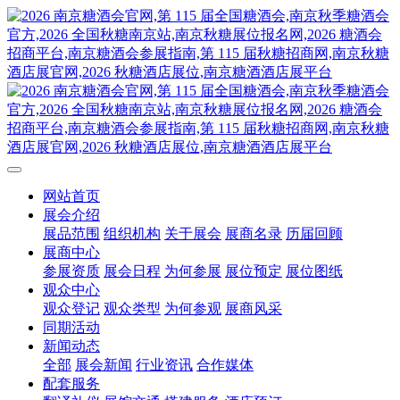
网站首页
展会介绍
展品范围
组织机构
关于展会
展商名录
历届回顾
展商中心
参展资质
展会日程
为何参展
展位预定
展位图纸
观众中心
观众登记
观众类型
为何参观
展商风采
同期活动
新闻动态
全部
展会新闻
行业资讯
合作媒体
配套服务