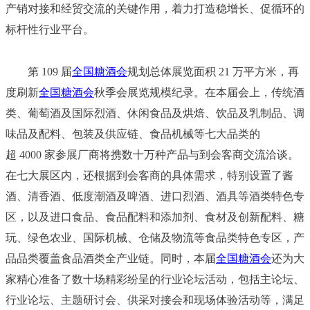
产销对
接和经贸交流的关键作用，着力打造稳增长、促循环的
标杆性行业平台。
第 109 届
全国糖酒会
规划总体展览面积 21 万平方米，再
度刷新
全国糖酒会
秋季会展览规模
纪录。在本届会上，传统酒
类、葡萄酒及国际烈酒、休闲食品及烘焙、饮品及乳制品、调
味品
及配料、包装及供应链、食品机械等七大品类的
超 4000 家参展厂商将携数十万种产品与到会客
商交流洽谈。
在七大展区内，还根据到会客商的具体需求，特别设置了酱
酒、清香酒、低度潮
酒及啤酒、进口烈酒、酒具等酒类特色专
区，以及进口食品、食品配料和添加剂、食材及创新
配料、糖
玩、绿色农业、国际机械、仓储及物流等食品类特色专区，产
品品类覆盖食品酒类全
产业链。同时，本届
全国糖酒会
还为大
家精心准备了数十场精彩纷呈的行业论坛活动，包括主
论坛、
行业论坛、主题研讨会、供采对接会和现场体验活动等，满足