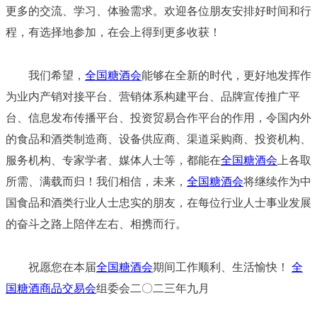
更多的交流、学习、体验
需求。欢迎各位朋友安排好时间和行
程，有选择地参加，在会上得到更多收获！
我们希望，
全国糖酒会
能够在全新的时代，更好地发挥作
为业内产销对接平台、营销体系
构建平台、品牌宣传推广平
台、信息发布传播平台、投资贸易合作平台的作用，令国内外
的食
品和酒类制造商、设备供应商、渠道采购商、投资机构、
服务机构、专家学者、媒体人士等，
都能在
全国糖酒会
上各取
所需、满载而归！我们相信，未来，
全国糖酒会
将继续作为中
国食品
和酒类行业人士忠实的朋友，在每位行业人士事业发展
的奋斗之路上陪伴左右、相携而行。
祝愿您在本届
全国糖酒会
期间工作顺利、生活愉快！
全
国糖酒商品交易会
组委会
二〇二三年九月