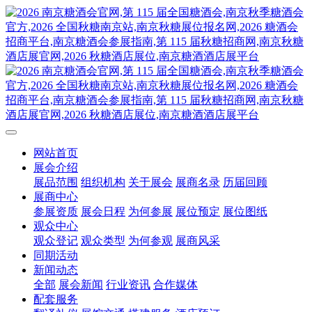
网站首页
展会介绍
展品范围
组织机构
关于展会
展商名录
历届回顾
展商中心
参展资质
展会日程
为何参展
展位预定
展位图纸
观众中心
观众登记
观众类型
为何参观
展商风采
同期活动
新闻动态
全部
展会新闻
行业资讯
合作媒体
配套服务